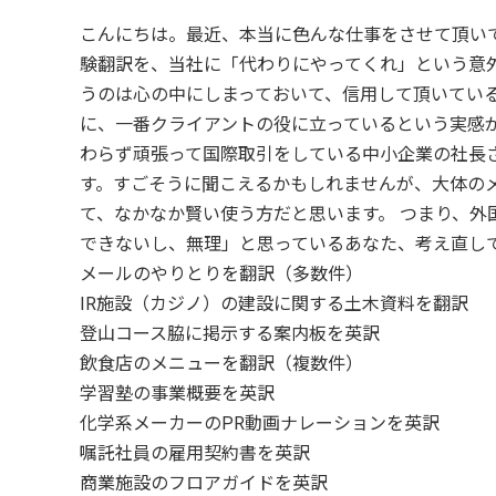
こんにちは。最近、本当に色んな仕事をさせて頂い
験翻訳を、当社に「代わりにやってくれ」という意
うのは心の中にしまっておいて、信用して頂いてい
に、一番クライアントの役に立っているという実感
わらず頑張って国際取引をしている中小企業の社長
す。すごそうに聞こえるかもしれませんが、大体の
て、なかなか賢い使う方だと思います。 つまり、
できないし、無理」と思っているあなた、考え直して
メールのやりとりを翻訳（多数件）
IR施設（カジノ）の建設に関する土木資料を翻訳
登山コース脇に掲示する案内板を英訳
飲食店のメニューを翻訳（複数件）
学習塾の事業概要を英訳
化学系メーカーのPR動画ナレーションを英訳
嘱託社員の雇用契約書を英訳
商業施設のフロアガイドを英訳