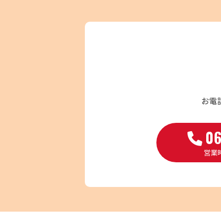
お電
06
営業時