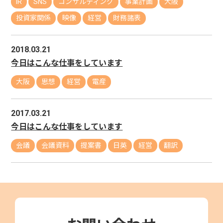
IR
SNS
コンサルティング
事業計画
大阪
投資家関係
映像
経営
財務諸表
2018.03.21
今日はこんな仕事をしています
大阪
思想
経営
電産
2017.03.21
今日はこんな仕事をしています
会議
会議資料
提案書
日英
経営
翻訳